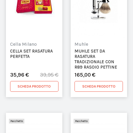
Cella Milano
Muhle
CELLA SET RASATURA
MUHLE SET DA
PERFETTA
RASATURA
TRADIZIONALE CON
R89 RASOIO PETTINE
CHIUSO
35,96 €
165,00 €
39,95 €
SCHEDA PRODOTTO
SCHEDA PRODOTTO
Pacchetto
Pacchetto