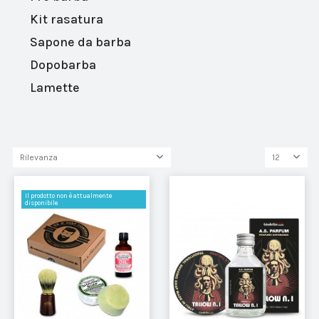
Kit rasatura
Sapone da barba
Dopobarba
Lamette
Rilevanza
12
Il prodotto non è attualmente
disponibile