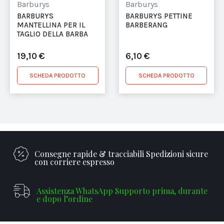
Barburys
Barburys
BARBURYS
BARBURYS PETTINE
MANTELLINA PER IL
BARBERANG
TAGLIO DELLA BARBA
19,10 €
6,10 €
SCHEDA PRODOTTO
SCHEDA PRODOTTO
Consegne rapide & tracciabili Spedizioni sicure
con corriere espresso
Assistenza WhatsApp Supporto prima, durante
e dopo l’ordine