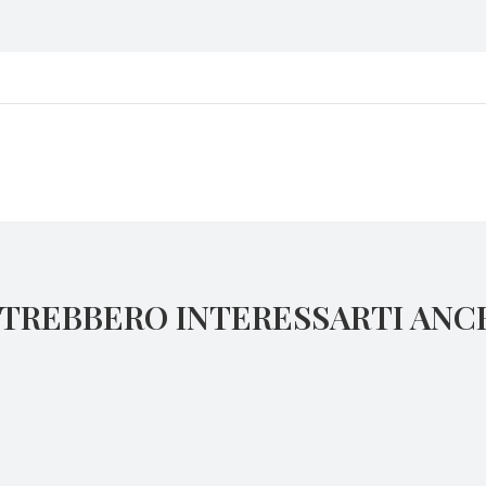
Dopobarba con Alcool
Liquido
TREBBERO INTERESSARTI ANC