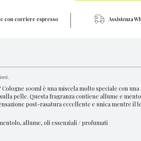
re con corriere espresso
Assistenza Wh
0ml
.
 Cologne 100ml è una miscela molto speciale con una
sulla pelle.
Questa fragranza contiene allume e mentolo
ensazione post-rasatura eccellente e unica mentre il le
 mentolo, allume, oli essenziali / profumati