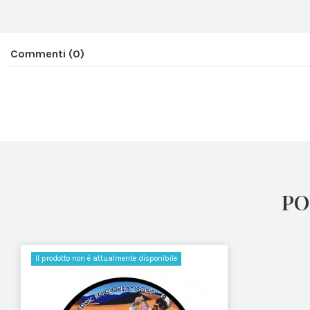
Dopobarba
Tipo di Dopobarba
Commenti (0)
PO
Il prodotto non è attualmente disponibile