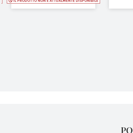
E
IL PRODOTTO NON È ATTUALMENTE DISPONIBILE
PO