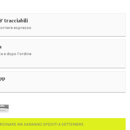
 tracciabili
corriere espresso
a
e e dopo l’ordine
App
RDINARE MA SARANNO SPEDITI A SETTEMBRE