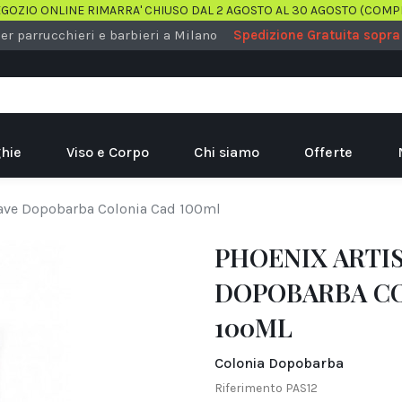
EGOZIO ONLINE RIMARRA' CHIUSO DAL 2 AGOSTO AL 30 AGOSTO (COMP
er parrucchieri e barbieri a Milano
Spedizione Gratuita sopra
hie
Viso e Corpo
Chi siamo
Offerte
have Dopobarba Colonia Cad 100ml
PHOENIX ARTI
DOPOBARBA C
100ML
Colonia Dopobarba
Riferimento
PAS12