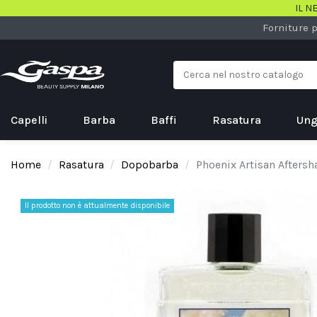
IL N
Forniture p
Capelli
Barba
Baffi
Rasatura
Ung
Home
Rasatura
Dopobarba
Phoenix Artisan Afters
Il prodotto non è attualmente disponibile