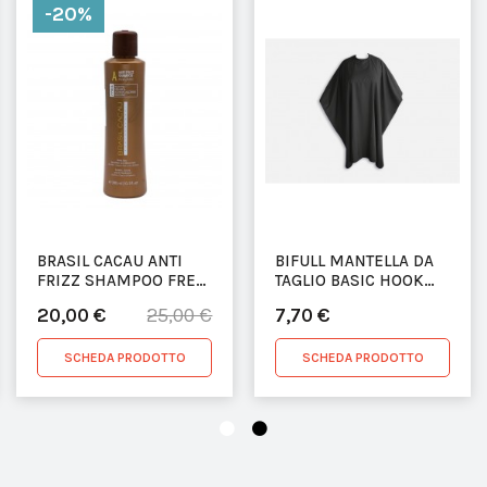
-20%
BRASIL CACAU ANTI
BIFULL MANTELLA DA
FRIZZ SHAMPOO FREE
TAGLIO BASIC HOOK
SULFATE 300ML
CHIUSURA CON
20,00 €
7,70 €
25,00 €
BOTTONI 128X148 NERA
SCHEDA PRODOTTO
SCHEDA PRODOTTO