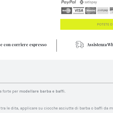
POTETE O
re con corriere espresso
Assistenza Wh
a forte per
modellare barba e baffi
.
ra le dita, applicare su ciocche asciutte di barba o baffi da m