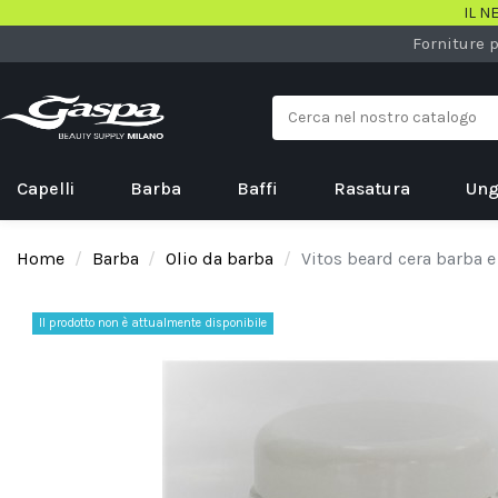
IL N
Forniture p
Capelli
Barba
Baffi
Rasatura
Ung
Home
Barba
Olio da barba
Vitos beard cera barba e
Il prodotto non è attualmente disponibile