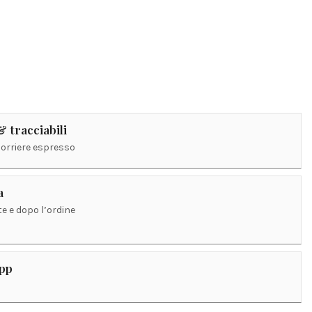
 tracciabili
corriere espresso
a
e e dopo l’ordine
App