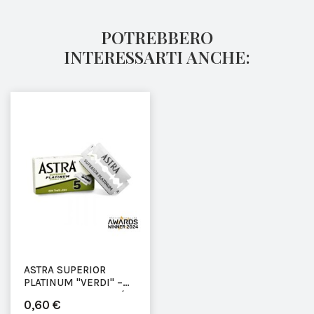
POTREBBERO
INTERESSARTI ANCHE:
ASTRA SUPERIOR
PLATINUM "VERDI" –
LAMETTE DA BARBA (5
0,60 €
PEZZI)