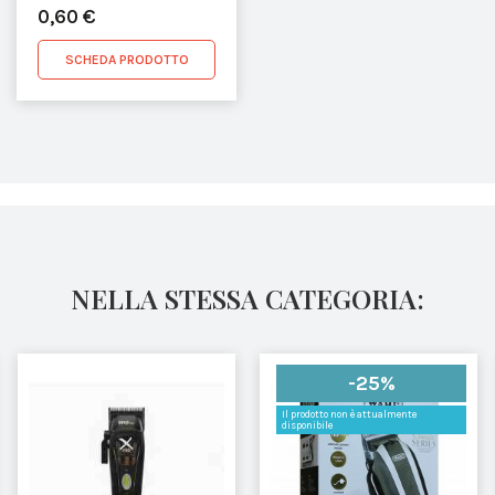
LAMETTE DA BARBA (5
0,60 €
PEZZI)
SCHEDA PRODOTTO
NELLA STESSA CATEGORIA:
-25%
Il prodotto non è attualmente
disponibile